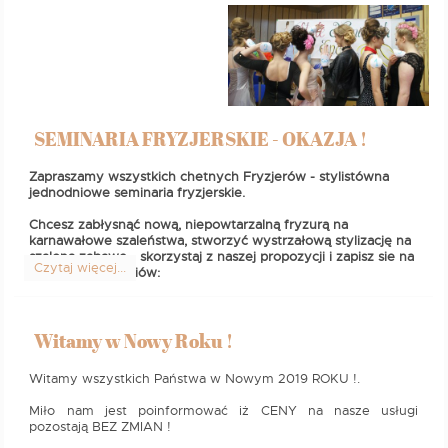
SEMINARIA FRYZJERSKIE - OKAZJA !
Zapraszamy wszystkich chetnych Fryzjerów - stylistówna
jednodniowe seminaria fryzjerskie.
Chcesz zabłysnąć nową, niepowtarzalną fryzurą na
karnawałowe szaleństwa, stworzyć wystrzałową stylizację na
szaloną zabawę - skorzystaj z naszej propozycji i zapisz sie na
Czytaj więcej...
jedno z semianariów:
Witamy w Nowy Roku !
Witamy wszystkich Państwa w Nowym 2019 ROKU !.
Miło nam jest poinformować iż CENY na nasze usługi
pozostają BEZ ZMIAN !